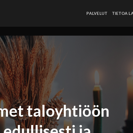
PALVELUT
TIETOA L
met taloyhtiöön
edullisesti ja