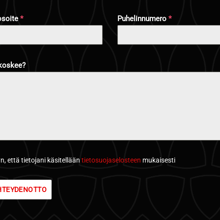
osoite
*
Puhelinnumero
*
 koskee?
, että tietojani käsitellään
tietosuojaselosteen
mukaisesti
HTEYDENOTTO