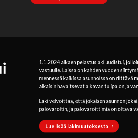
i
1.1.2024 alkaen pelastuslaki uudistui, jollo
vastuulle. Laissa on kahden vuoden siirtymä
mennessä kaikissa asunnoissa on riittävä m
aikaisin havaitsevat alkavan tulipalon ja va
Laki velvoittaa, että jokaisen asunnon joka
palovaroitin, ja palovaroittimia on oltava v
Lue lisää lakimuutoksesta