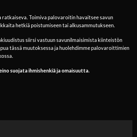
la ratkaiseva. Toimiva palovaroitin havaitsee savun
vokkaita hetkiä poistumiseen tai alkusammutukseen.
kiuudistus siirsi vastuun savunilmaisimista kiinteistön
e apua tässä muutoksessa ja huolehdimme palovaroittimien
kossa.
keino suojata ihmishenkiä ja omaisuutta.