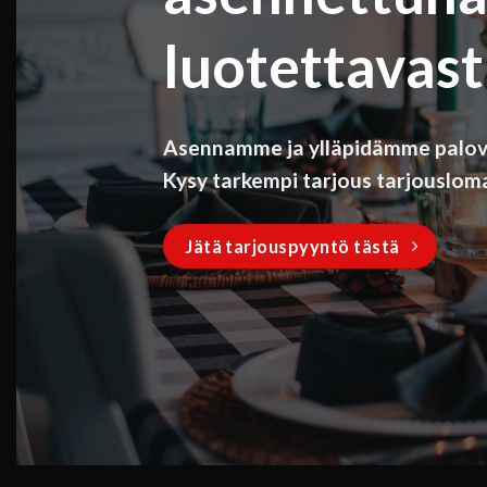
luotettavasti
Asennamme ja ylläpidämme palovaro
Kysy tarkempi tarjous tarjousloma
Jätä tarjouspyyntö tästä