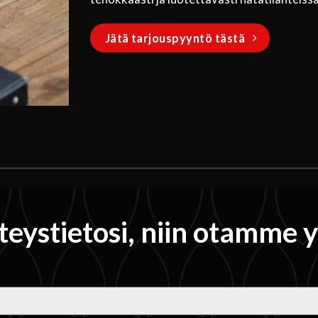
Jätä tarjouspyyntö tästä
teystietosi, niin otamme 