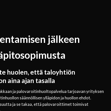
sentamisen jälkeen
äpitosopimusta
te huolen, että taloyhtiön
n aina ajan tasalla
akkaan ja palovaroitinhuoltopalvelua tarjoavan yrityksen
tinhuollon säännöllisen ylläpidon ja huollon ehdot.
suutta ja se takaa, että palovaroittimet toimivat
.