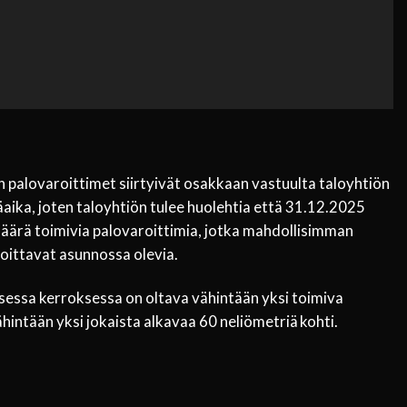
in palovaroittimet siirtyivät osakkaan vastuulta taloyhtiön
aika, joten taloyhtiön tulee huolehtia että 31.12.2025
äärä toimivia palovaroittimia, jotka mahdollisimman
roittavat asunnossa olevia.
isessa kerroksessa on oltava vähintään yksi toimiva
ähintään yksi jokaista alkavaa 60 neliömetriä kohti.