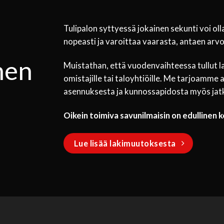
Tulipalon syttyessä jokainen sekunti voi ol
nopeasti ja varoittaa vaarasta, antaen ar
nen
Muistathan, että vuodenvaihteessa tullut la
omistajille tai taloyhtiöille. Me tarjoamm
asennuksesta ja kunnossapidosta myös jat
Oikein toimiva savunilmaisin on edullinen 
Lue lisää lakimuutoksesta