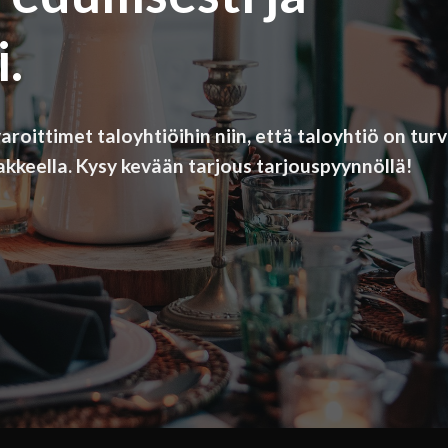
.
ittimet taloyhtiöihin niin, että taloyhtiö on turva
kkeella. Kysy kevään tarjous tarjouspyynnöllä!