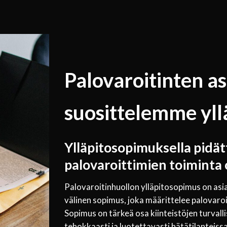
Palovaroitinten a
suosittelemme yll
Ylläpitosopimuksella pidät
palovaroittimien toiminta o
Palovaroitinhuollon ylläpitosopimus on asi
välinen sopimus, joka määrittelee palovaroi
Sopimus on tärkeä osa kiinteistöjen turvalli
tehokkaasti ja luotettavasti hätätilanteissa